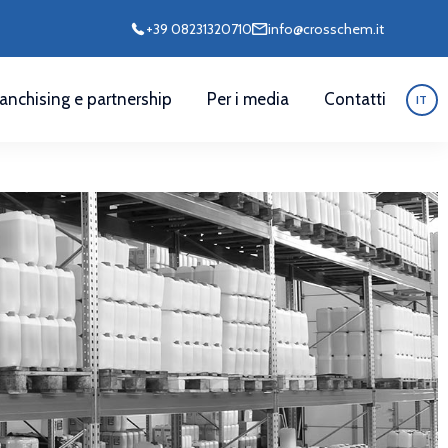
+39 08231320710
info@crosschem.it
ranchising e partnership
Per i media
Contatti
IT