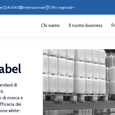
et
AUS40
Internazionale
Uffici regionali
Chi siamo
Il nostro business
F
abel
tandard di
ti,
 di ricerca e
fficacia dei
ione white-